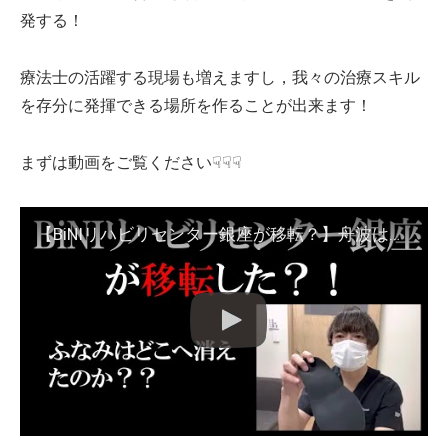
発する！
療法士の活躍する現場も増えますし，我々の治療スキル
を存分に発揮できる場所を作ることが出来ます！
まずは動画をご覧ください☟☟☟
【BiNIリハビリセンター銀座が移転？】舟波はどこへ行ったのか？－リスクなく自費リハビリ事業で独立するには？－患者目線のクリニック銀座新橋－脳梗塞/脳出血/歩行外来【舟波真一|バイニーアプローチ】