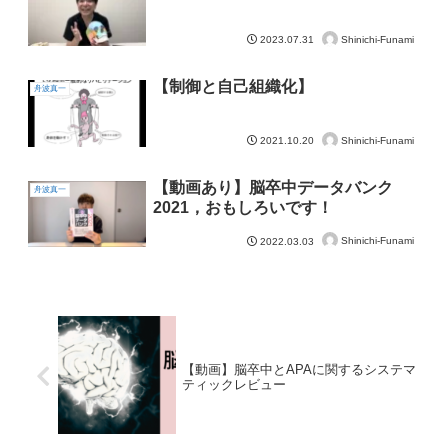
Shinichi-Funami
2023.07.31
【制御と自己組織化】
舟波真一
Shinichi-Funami
2021.10.20
【動画あり】脳卒中データバンク
舟波真一
2021，おもしろいです！
Shinichi-Funami
2022.03.03
【動画】脳卒中とAPAに関するシステマ
ティックレビュー