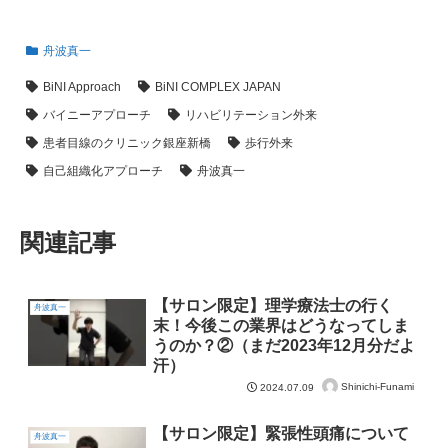
舟波真一
BiNI Approach
BiNI COMPLEX JAPAN
バイニーアプローチ
リハビリテーション外来
患者目線のクリニック銀座新橋
歩行外来
自己組織化アプローチ
舟波真一
関連記事
【サロン限定】理学療法士の行く
舟波真一
末！今後この業界はどうなってしま
うのか？②（まだ2023年12月分だよ
汗）
Shinichi-Funami
2024.07.09
【サロン限定】緊張性頭痛について
舟波真一