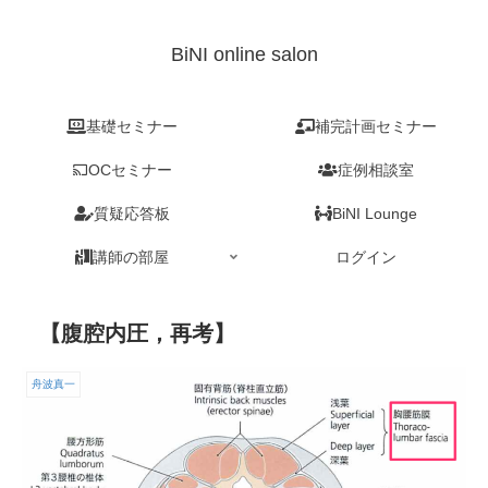
BiNI online salon
基礎セミナー
補完計画セミナー
OCセミナー
症例相談室
質疑応答板
BiNI Lounge
講師の部屋
ログイン
【腹腔内圧，再考】
舟波真一