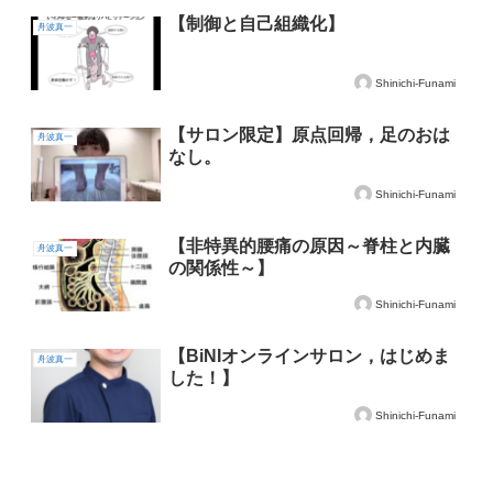
【制御と自己組織化】
舟波真一
Shinichi-Funami
【サロン限定】原点回帰，足のおは
舟波真一
なし。
Shinichi-Funami
【非特異的腰痛の原因～脊柱と内臓
舟波真一
の関係性～】
Shinichi-Funami
【BiNIオンラインサロン，はじめま
舟波真一
した！】
Shinichi-Funami