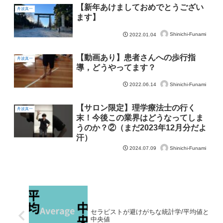
【新年あけましておめでとうござい
舟波真一
ます】
Shinichi-Funami
2022.01.04
【動画あり】患者さんへの歩行指
舟波真一
導，どうやってます？
Shinichi-Funami
2022.06.14
【サロン限定】理学療法士の行く
舟波真一
末！今後この業界はどうなってしま
うのか？②（まだ2023年12月分だよ
汗）
Shinichi-Funami
2024.07.09
セラピストが避けがちな統計学/平均値と
中央値