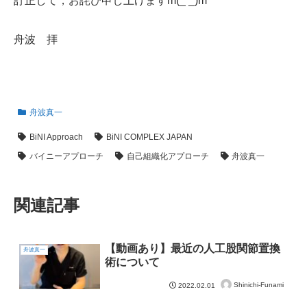
訂正して，お詫び申し上げますm(_ _)m
舟波 拝
舟波真一
BiNI Approach
BiNI COMPLEX JAPAN
バイニーアプローチ
自己組織化アプローチ
舟波真一
関連記事
【動画あり】最近の人工股関節置換
舟波真一
術について
Shinichi-Funami
2022.02.01