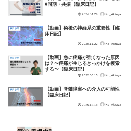
#同期・共振【臨床日記】
Ko_Akitaya
2024.04.26
【動画】術後の神経系の重要性【臨
秋田谷昂
床日記】
Ko_Akitaya
2025.11.22
【動画】急に疼痛が強くなった原因
秋田谷昂
は？〜疼痛が生じるきっかけを模索
する〜【臨床日記】
Ko_Akitaya
2022.06.15
【動画】脊髄障害への介入の可能性
秋田谷昂
【臨床日記】
Ko_Akitaya
2025.12.18