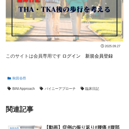
2025.09.27
このサイトは会員専用です
ログイン
新規会員登録
秋田谷昂
BiNI Approach
バイニーアプローチ
臨床日記
関連記事
【動画】症例の振り返り#腰痛 #腹部
秋田谷昂