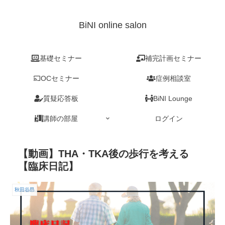
BiNI online salon
基礎セミナー
補完計画セミナー
OCセミナー
症例相談室
質疑応答板
BiNI Lounge
講師の部屋
ログイン
【動画】THA・TKA後の歩行を考える
【臨床日記】
秋田谷昂