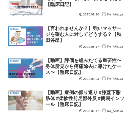
【臨床日記】
Ko_Akitaya
2025.08.30
【言われませんか？】強いマッサー
秋田谷昂
ジを望む人に対してどうする？【秋
田谷昂】
Ko_Akitaya
2022.05.17
【動画】評価を組みたてる重要性〜
秋田谷昂
身体所見から疼痛除去に導けたケー
ス〜【臨床日記】
Ko_Akitaya
2022.09.24
【動画】症例の振り返り #膝蓋下脂
秋田谷昂
肪体 #柔軟性前足部外反 #簡易インソ
ール【臨床日記】
Ko_Akitaya
2023.07.17