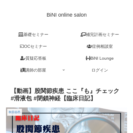
BiNI online salon
基礎セミナー
補完計画セミナー
OCセミナー
症例相談室
質疑応答板
BiNI Lounge
講師の部屋
ログイン
【動画】股関節疾患 ここ『も』チェック
#滑液包 #閉鎖神経【臨床日記】
秋田谷昂