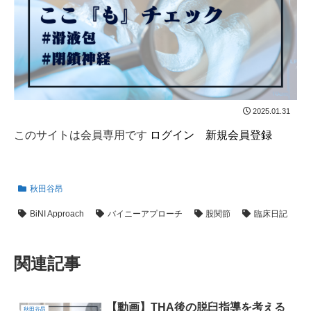
2025.01.31
このサイトは会員専用です
ログイン
新規会員登録
秋田谷昂
BiNI Approach
バイニーアプローチ
股関節
臨床日記
関連記事
【動画】THA後の脱臼指導を考える
秋田谷昂