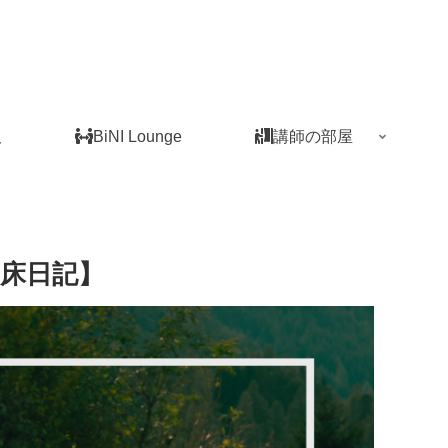
板
BiNI Lounge
講師の部屋
臨床日記】