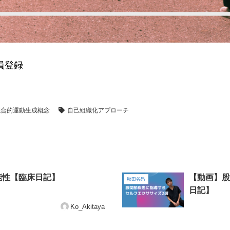
員登録
統合的運動生成概念
自己組織化アプローチ
能性【臨床日記】
【動画】股
秋田谷昂
日記】
Ko_Akitaya