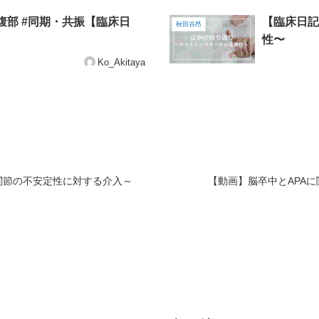
腹部 #同期・共振【臨床日
【臨床日記
秋田谷昂
性〜
Ko_Akitaya
関節の不安定性に対する介入～
【動画】脳卒中とAPA