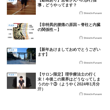
【動画あり】患者さんへの歩行指
舟波真一
導，どうやってます？
Shinichi-Funami
【非特異的腰痛の原因～脊柱と内臓
舟波真一
の関係性～】
Shinichi-Funami
【新年あけましておめでとうござい
舟波真一
ます】
Shinichi-Funami
【サロン限定】理学療法士の行く
舟波真一
末！今後この業界はどうなってしま
うのか？③（ようやく2024年1月分
汗）
Shinichi-Funami