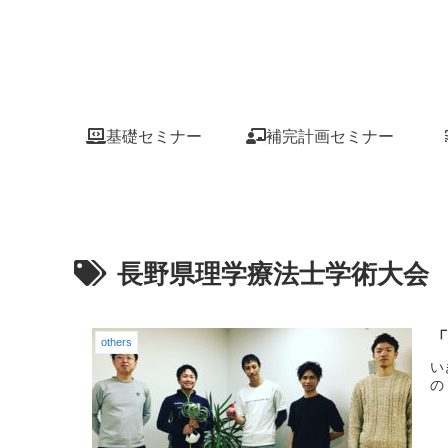
基礎セミナー
補完計画セミナー
長野県理学療法士学術大会
others
い
の