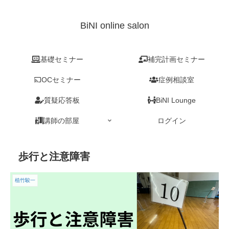
BiNI online salon
基礎セミナー
補完計画セミナー
OCセミナー
症例相談室
質疑応答板
BiNI Lounge
講師の部屋
ログイン
歩行と注意障害
植竹駿一