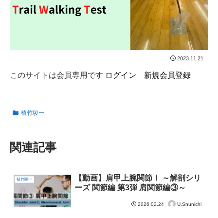
2023.11.21
このサイトは会員専用です
ログイン
新規会員登録
植竹駿一
関連記事
【動画】肩甲上腕関節Ⅰ ～解剖シリ
植竹駿一
ーズ 関節編 第3弾 肩関節編③～
U.Shunichi
2026.02.24