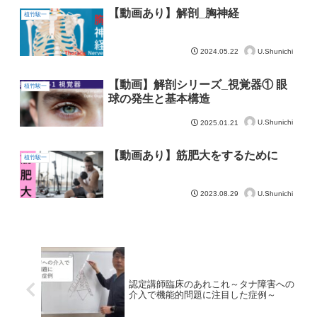
【動画あり】解剖_胸神経
植竹駿一
U.Shunichi
2024.05.22
【動画】解剖シリーズ_視覚器① 眼
植竹駿一
球の発生と基本構造
U.Shunichi
2025.01.21
【動画あり】筋肥大をするために
植竹駿一
U.Shunichi
2023.08.29
認定講師臨床のあれこれ～タナ障害への
介入で機能的問題に注目した症例～