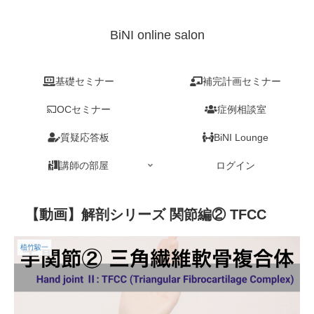
BiNI online salon
基礎セミナー
補完計画セミナー
OCセミナー
症例相談室
質疑応答板
BiNI Lounge
講師の部屋
ログイン
【動画】解剖シリーズ 関節編② TFCC
植竹駿一