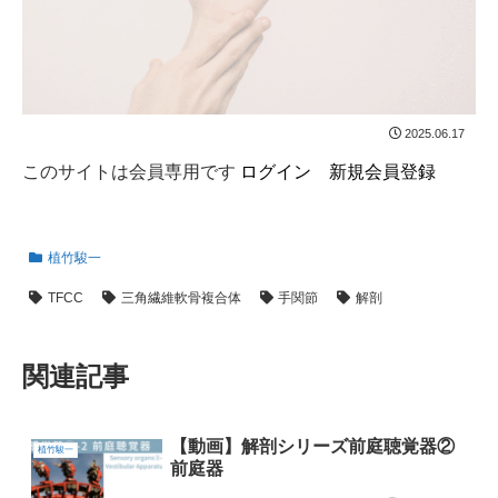
2025.06.17
このサイトは会員専用です
ログイン
新規会員登録
植竹駿一
TFCC
三角繊維軟骨複合体
手関節
解剖
関連記事
【動画】解剖シリーズ前庭聴覚器②
植竹駿一
前庭器