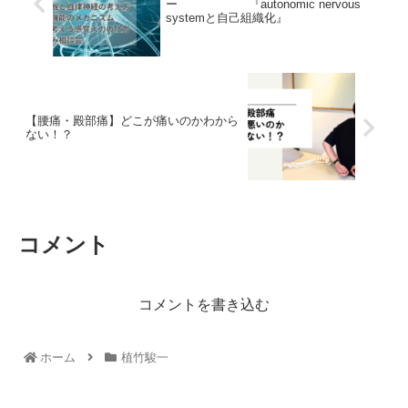
ー 『autonomic nervous
systemと自己組織化』
【腰痛・殿部痛】どこが痛いのかわから
ない！？
コメント
コメントを書き込む
ホーム
植竹駿一