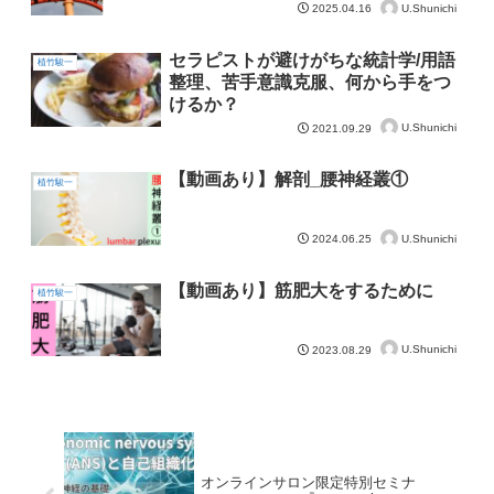
U.Shunichi
2025.04.16
セラピストが避けがちな統計学/用語
植竹駿一
整理、苦手意識克服、何から手をつ
けるか？
U.Shunichi
2021.09.29
【動画あり】解剖_腰神経叢①
植竹駿一
U.Shunichi
2024.06.25
【動画あり】筋肥大をするために
植竹駿一
U.Shunichi
2023.08.29
オンラインサロン限定特別セミナ