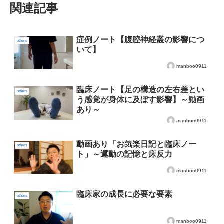
関連記事
症例ノート【腹腔神経叢の影響につ
others
いて】
manboo0911
臨床ノート【足の構造の左右差とい
others
う感覚が身体に及ぼす影響】～動画
あり～
manboo0911
動画あり「お気楽日記と臨床ノー
others
ト」～運動の記憶と床反力
manboo0911
臨床家の成長に必要な要素
others
manboo0911