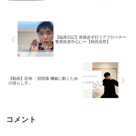
【臨床日記】術後必ず行うアプローチ〜
整形疾患中心に〜【秋田谷昂】
【動画】症例 「頚部痛 機敏に動くため
の揺らし方」
コメント