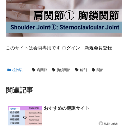
このサイトは会員専用です
ログイン
新規会員登録
植竹駿一
肩関節
胸鎖関節
解剖
関節
関連記事
おすすめの翻訳サイト
植竹駿一
U.Shunichi