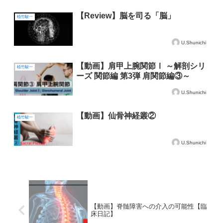
【Review】脳を司る「脳」
植竹駿一
U.Shunichi
【動画】肩甲上腕関節Ⅰ ～解剖シリ
植竹駿一
ーズ 関節編 第3弾 肩関節編③～
U.Shunichi
【動画】仙骨神経叢②
植竹駿一
U.Shunichi
【動画】脊髄障害への介入の可能性【臨
床日記】