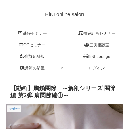
BiNI online salon
基礎セミナー
補完計画セミナー
OCセミナー
症例相談室
質疑応答板
BiNI Lounge
講師の部屋
ログイン
【動画】胸鎖関節 ～解剖シリーズ 関節
編 第3弾 肩関節編①～
植竹駿一