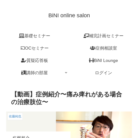
BiNI online salon
基礎セミナー
補完計画セミナー
OCセミナー
症例相談室
質疑応答板
BiNI Lounge
講師の部屋
ログイン
【動画】症例紹介〜痛み痺れがある場合
の治療肢位〜
佐藤純也