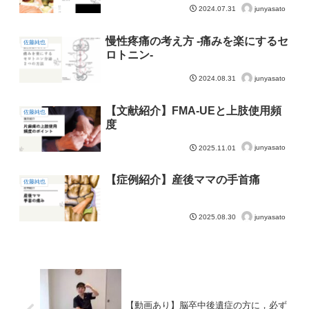
junyasato
2024.07.31
慢性疼痛の考え方 -痛みを楽にするセ
佐藤純也
ロトニン-
junyasato
2024.08.31
【文献紹介】FMA-UEと上肢使用頻
佐藤純也
度
junyasato
2025.11.01
【症例紹介】産後ママの手首痛
佐藤純也
junyasato
2025.08.30
【動画あり】脳卒中後遺症の方に，必ず