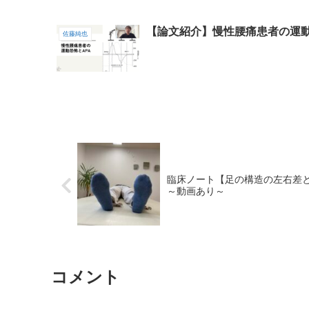
【論文紹介】慢性腰痛患者の運動
佐藤純也
臨床ノート【足の構造の左右差
～動画あり～
コメント