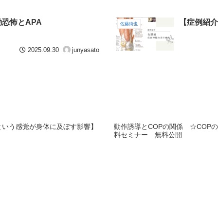
恐怖とAPA
【症例紹介
佐藤純也
2025.09.30
junyasato
という感覚が身体に及ぼす影響】
動作誘導とCOPの関係 ☆COP
料セミナー 無料公開