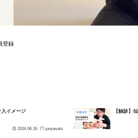
員登録
介入イメージ
【触診】仙
佐藤純也
2024.06.26
junyasato