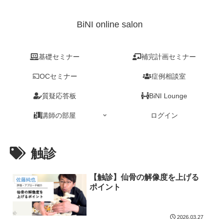
BiNI online salon
基礎セミナー
補完計画セミナー
OCセミナー
症例相談室
質疑応答板
BiNI Lounge
講師の部屋
ログイン
触診
【触診】仙骨の解像度を上げる
佐藤純也
ポイント
2026.03.27