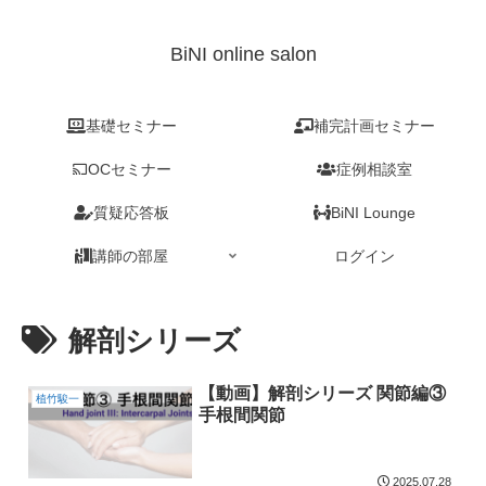
BiNI online salon
基礎セミナー
補完計画セミナー
OCセミナー
症例相談室
質疑応答板
BiNI Lounge
講師の部屋
ログイン
解剖シリーズ
【動画】解剖シリーズ 関節編③
植竹駿一
手根間関節
2025.07.28