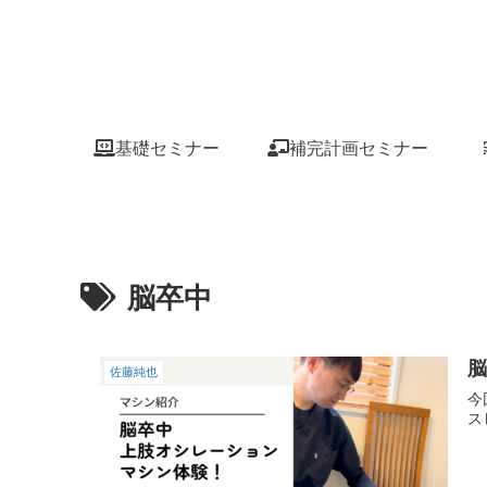
基礎セミナー
補完計画セミナー
脳卒中
佐藤純也
今
ス