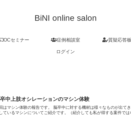
BiNI online salon
OCセミナー
症例相談室
質疑応答
ログイン
脳卒中上肢オシレーションのマシン体験
回はマシン体験の報告です。 脳卒中に対する機材は様々なものが出て
しているマシンについてご紹介です。（紹介しても私が得する案件ではない