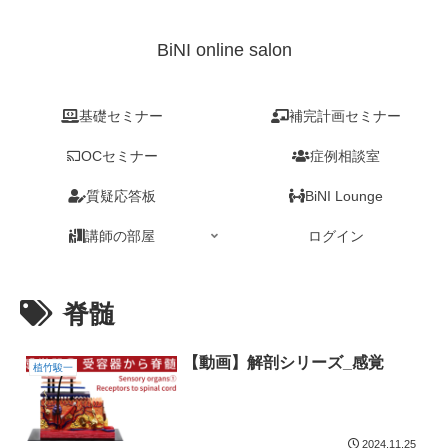
BiNI online salon
基礎セミナー
補完計画セミナー
OCセミナー
症例相談室
質疑応答板
BiNI Lounge
講師の部屋
ログイン
脊髄
【動画】解剖シリーズ_感覚
植竹駿一
2024.11.25