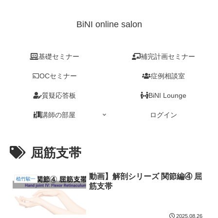
BiNI online salon
基礎セミナー
補完計画セミナー
OCセミナー
症例相談室
質疑応答板
BiNI Lounge
講師の部屋
ログイン
屈筋支帯
動画】解剖シリーズ 関節編④ 屈
植竹駿一
筋支帯
2025.08.26