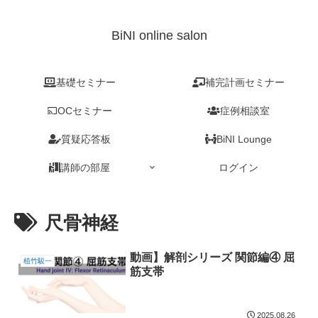
BiNI online salon
基礎セミナー
補完計画セミナー
OCセミナー
症例相談室
質疑応答板
BiNI Lounge
講師の部屋
ログイン
尺骨神経
動画】解剖シリーズ 関節編④ 屈
植竹駿一
筋支帯
2025.08.26